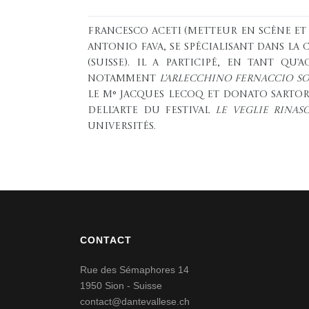
Francesco Aceti (metteur en scène et
Antonio Fava, se spécialisant dans la
(Suisse). Il a participé, en tant q
notamment
L’Arlecchino Fernaccio So
le M° Jacques Lecoq et Donato Sartor
dell’Arte du festival
Le veglie rinas
universités.
CONTACT
Rue des Sémaphores 14
1950 Sion - Suisse
contact@dantevallese.ch