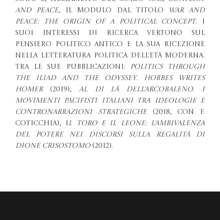
and Peace
, il modulo dal titolo
War and
Peace: the Origin of a Political Concept
. I
suoi interessi di ricerca vertono sul
pensiero politico antico e la sua ricezione
nella letteratura politica dell’Età Moderna.
Tra le sue pubblicazioni:
Politics through
the Iliad and the Odyssey
.
Hobbes Writes
Homer
(2019),
Al di là dell’Arcobaleno
.
I
movimenti pacifisti italiani tra ideologie e
contronarrazioni strategiche
(2018, con F.
Coticchia), I
l toro e il leone: l’ambivalenza
del potere nei Discorsi sulla regalità di
Dione Crisostomo
(2012).