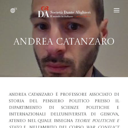
fr
DEVENIR MEMBRE
QUI SOMMES-NOUS ?
Andrea Catanzaro
ÉVÉNEMENTS
CONVENTIONS
Andrea Catanzaro è Professore Associato di
Storia del Pensiero Politico presso il
Dipartimento di Scienze Politiche e
Internazionali dell’Università di Genova,
ateneo nel quale insegna
Teorie Politiche e
Stato
e, nell’ambito del corso
War, Conflict