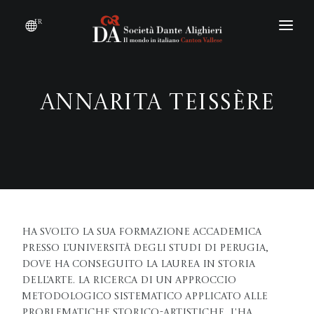
fr
DEVENIR MEMBRE
QUI SOMMES-NOUS ?
Annarita Teissère
ÉVÉNEMENTS
CONVENTIONS
Ha svolto la sua formazione accademica
presso l’Università degli Studi di Perugia,
dove ha conseguito la laurea in Storia
dell’arte. La ricerca di un approccio
metodologico sistematico applicato alle
problematiche storico-artistiche, l'ha