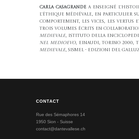
Carla Casagrande
a enseigné l'Histoi
l'éthique médiévale, en particulier s
comportement, les vices, les vertus et
trois volumes écrits en collaboratio
medievale
, Istituto della Enciclopedia
nel Medioevo
, Einaudi, Torino 2000, t
medievale
, SISMEL - Edizioni del Gallu
CONTACT
Rue des Sémaphores 14
1950 Sion - Suisse
contact@dantevallese.ch