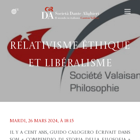
fr
DEVENIR MEMBRE
QUI SOMMES-NOUS ?
Relativisme éthique
ÉVÉNEMENTS
et libéralisme
CONVENTIONS
Mardi, 26 mars 2024, À 18:15
Il y a cent ans, Guido Calogero écrivait dans
son « Compendio di storia della filosofia »