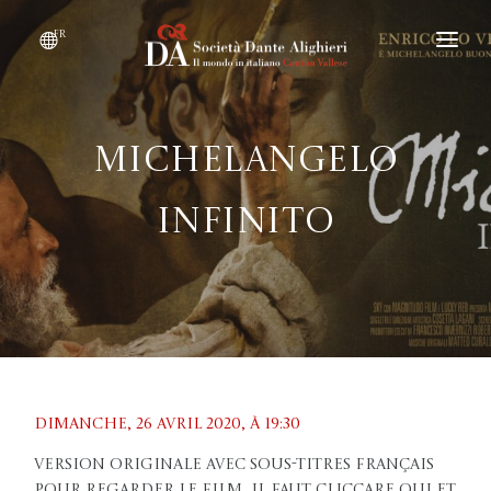
fr
DEVENIR MEMBRE
QUI SOMMES-NOUS ?
Michelangelo
ÉVÉNEMENTS
infinito
CONVENTIONS
Dimanche, 26 avril 2020, À 19:30
Version originale avec sous-titres français
Pour regarder le film, il faut CLICCARE QUI et