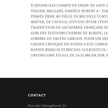
Écrivain (Les Chants de l’aube de Lady 
italien, anglais), Danièle Robert a – 
Pensée prise au piège de Michele Tortor
Auster, de Catulle, d’Ovide (pour l’édi
traduction de l’Académie française en 20
sein des éditions chemin de ronde, la 
l’ombre de l’autre langue. Pour un ar
Cahier critique de poésie a été consacr
Sophie Benech et Michel Volkovitch, 
obtenu une Étoile de la Scam en 2018. 
CONTACT
Rue des Sémaphores 14