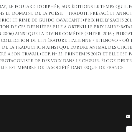
Day, Le Foulard d’Orphée, aux éditions Le temps qu’il f
dans le domaine de la poésie – traduit, préfacé et ann
ici et Rime de Guido Cavalcanti (prix Nelly-Sachs 2012
tion de ces dernières elle a obtenu le prix Laure-Batai
06) ainsi que La Divine Comédie (Enfer, 2016 ; Purgatoir
collection de littérature italienne « Stilnovo » où el
t de la traduction ainsi que L’Ordre animal des chose
é à son travail (CCP, n° 33, printemps 2017) et elle est
protagoniste de Des voix dans le chœur. Éloge des t
Elle est membre de la Société dantesque de France.