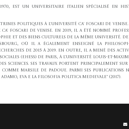
970, est un universitaire italien spécialisé en hi
rines politiques à l'Université Ca' Foscari de Venise. 
Ca' Foscari de Venise. En 2019, il a été nommé profe
ie et des biens culturels de la même université. De 20
rasbourg, où il a également enseigné la philosop
cherches de 2015 à 2019. En outre, il a mené des act
ociales (EHESS) de Paris, à l'Université Louis-et-Maxi
es sciences. Ses travaux portent principalement sur
 comme Marsile de Padoue. Parmi ses publications n
 Adamo, Eva e la filosofia politica medievale" (2017).