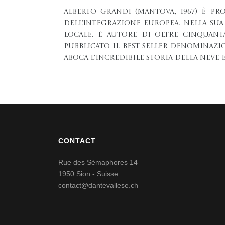
Alberto Grandi (Mantova, 1967) è pr
dell’Integrazione Europea. Nella sua
locale. È autore di oltre cinquanta
pubblicato il best seller Denominazio
Aboca L'incredibile storia della neve e
CONTACT
Rue des Sémaphores 14
1950 Sion - Suisse
contact@dantevallese.ch