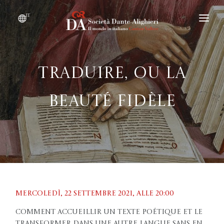
it
DIVENTARE SOCIO
CHI SIAMO?
Traduire, ou la
EVENTI
beauté fidèle
CONVENZIONI
Mercoledì, 22 settembre 2021, Alle 20:00
Comment accueillir un texte poétique et le
transformer dans une autre langue sans en